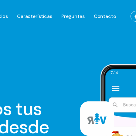
cios
Características
Preguntas
Contacto
os tus
 desde