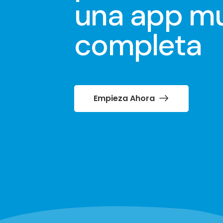
una app m
completa
Empieza Ahora