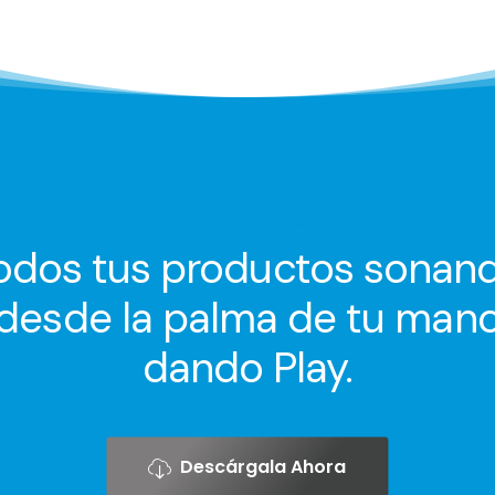
CARACTERÍSTICAS
odos tus productos sonan
desde la palma de tu man
dando Play.
Descárgala Ahora