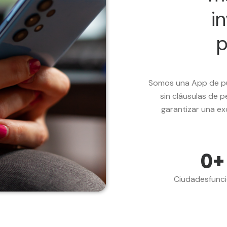
i
p
Somos una App de pu
sin cláusulas de
garantizar una ex
0
+
Ciudadesfunc