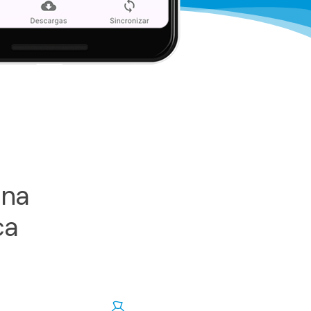
una
ca